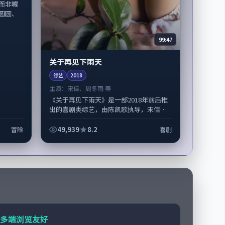
而非噱
圆圆、
99:47
关于再见下雨天
综艺
2018
主演：
宋佳、周冬雨 等
《关于再见下雨天》是一部2018年前后推
出的喜剧类综艺，由陈凯歌执导，宋佳、
周冬雨，刘亚仁、陶虹等演员亦参与重要
戏份。故事围绕当代都市中的抉择与...
49,939
8.2
冒险
喜剧
多端浏览友好