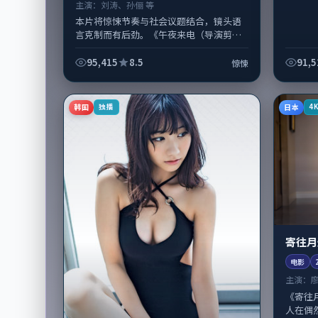
主演：
刘涛、孙俪 等
本片将惊悚节奏与社会议题结合，镜头语
言克制而有后劲。《午夜来电（导演剪辑
版）》由文牧野掌舵，刘涛、孙俪担纲主
线；取景与声音设计凸显日本城市质感，...
95,415
8.5
91,5
惊悚
韩国
日本
独播
4
寄往月
电影
主演：
《寄往
人在偶