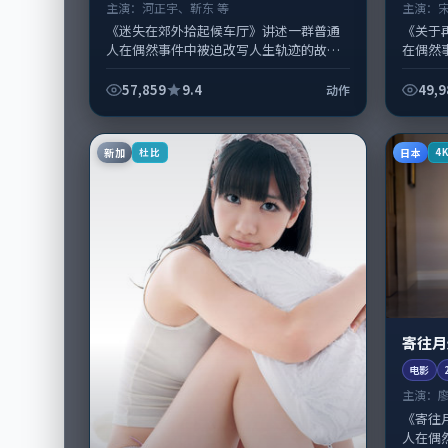
主演：
河正宇、靳东 等
主演：
《迷失在郊外拾起候车厅》讲述一群普通
《关于
人在偶然事件中被迫改写人生轨迹的故
在偶然
事，动作类型元素服务于人物刻画而非噱
犯罪类
头。导演陈凯歌擅长留白叙事，河正宇、
导演宁
57,859
9.4
49,9
动作
靳...
新加
日本
杜比
4
寄往月
电影
主演：
《寄往
人在偶