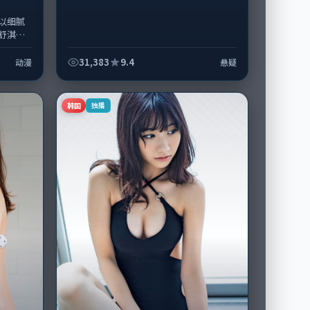
以细腻
舒淇领
期主要
.
31,383
9.4
动漫
悬疑
韩国
独播