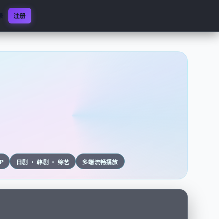
录
注册
0P
日剧 · 韩剧 · 综艺
多端流畅播放