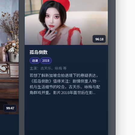
96:18
孤岛倒数
动漫
2018
主演：
古天乐、咏梅 等
若想了解新加坡合拍语境下的悬疑表达，
《孤岛倒数》值得关注：剧情侧重人物动
机与生活细节的咬合，古天乐、咏梅与配
角群戏并重。影片2018年面世后在影...
99:47