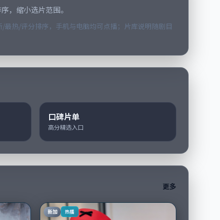
排序，缩小选片范围。
/最热/评分排序，手机与电脑均可点播；片库说明随剧目
口碑片单
高分精选入口
更多
新加
热播