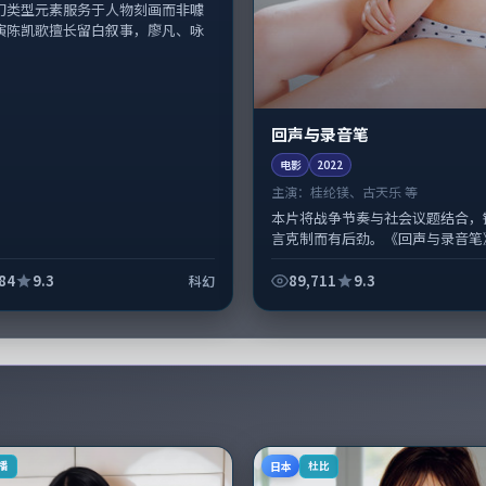
幻类型元素服务于人物刻画而非噱
演陈凯歌擅长留白叙事，廖凡、咏
回声与录音笔
电影
2022
主演：
桂纶镁、古天乐 等
本片将战争节奏与社会议题结合，
言克制而有后劲。《回声与录音笔
尼·博伊尔掌舵，桂纶镁、古天乐
线；取景与声音设计凸显日本城市质感
84
9.3
89,711
9.3
科幻
日本
播
杜比