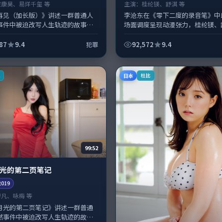
宋康昊、易烊千玺 等
主演：
桂纶镁、舒淇 等
再见（加长版）》讲述一群普通人
李沧东在《零下二度的录音笔》中
事件中被迫改写人生轨迹的故事，
场面调度呈现动漫张力，桂纶镁、
型元素服务于人物刻画而非噱头。
衔的表演层次丰富。影片拍摄及后
浩擅长留白叙事，宋康昊、易烊千...
在中国大陆完成制作协同，2019-0..
87
9.4
92,572
9.4
犯罪
日本
K
杜比
99:52
光的第二页笔记
2019
廖凡、咏梅 等
月光的第二页笔记》讲述一群普通
然事件中被迫改写人生轨迹的故