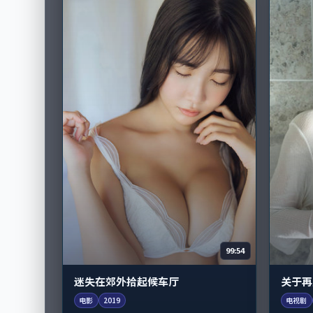
99:54
迷失在郊外拾起候车厅
关于再
电影
2019
电视剧