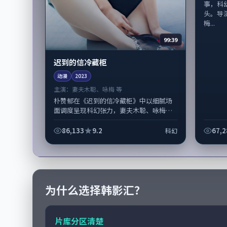
事，科
头。导
梅...
99:39
迟到的信冷藏柜
动漫
2023
主演：
妻夫木聪、咏梅 等
朴赞郁在《迟到的信冷藏柜》中以细腻场
面调度呈现科幻张力，妻夫木聪、咏梅领
衔的表演层次丰富。影片拍摄及后期主要
在韩国完成制作协同，2023-03-...
86,133
9.2
67,2
科幻
为什么选择韩影汇？
片库分区清楚