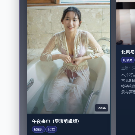
北风与
纪录片
主演：
本片将
言克制
枝裕和
景与声
99:36
午夜来电（导演剪辑版）
纪录片
2022