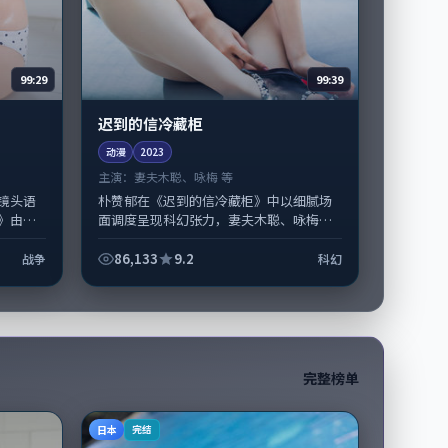
99:29
99:39
迟到的信冷藏柜
动漫
2023
主演：
妻夫木聪、咏梅 等
镜头语
朴赞郁在《迟到的信冷藏柜》中以细腻场
》由丹
面调度呈现科幻张力，妻夫木聪、咏梅领
担纲主
衔的表演层次丰富。影片拍摄及后期主要
，...
在韩国完成制作协同，2023-03-...
86,133
9.2
战争
科幻
完整榜单
日本
完结