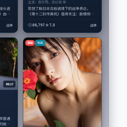
主演：
周冬雨、桂纶镁 等
镜头语
若想了解日本合拍语境下的战争表达，
》由丹
《第十二封传真机》值得关注：剧情侧重
担纲主
人物动机与生活细节的咬合，周冬雨、桂
，...
纶镁与配角群戏并重。影片2019年面世...
86,797
7.8
战争
战争
韩国
杜比
99:17
群普通
的故