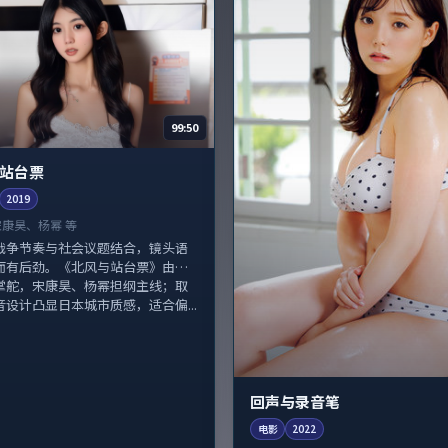
99:50
站台票
2019
宋康昊、杨幂 等
战争节奏与社会议题结合，镜头语
而有后劲。《北风与站台票》由是
掌舵，宋康昊、杨幂担纲主线；取
音设计凸显日本城市质感，适合偏...
回声与录音笔
电影
2022