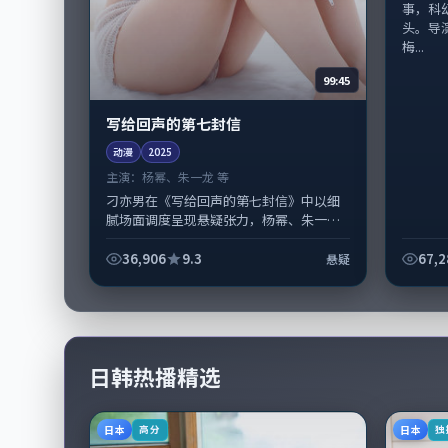
事，科
头。导
梅...
99:45
写给回声的第七封信
动漫
2025
主演：
杨幂、朱一龙 等
刁亦男在《写给回声的第七封信》中以细
腻场面调度呈现悬疑张力，杨幂、朱一龙
领衔的表演层次丰富。影片拍摄及后期主
要在新加坡完成制作协同，2025-1...
36,906
9.3
67,2
悬疑
日韩热播精选
日本
日本
高分
独