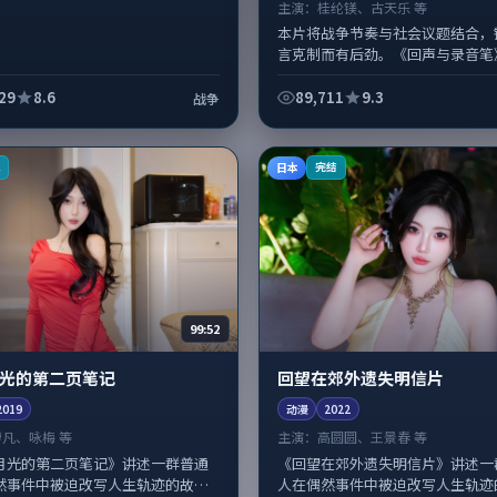
主演：
桂纶镁、古天乐 等
本片将战争节奏与社会议题结合，
言克制而有后劲。《回声与录音笔
尼·博伊尔掌舵，桂纶镁、古天乐
线；取景与声音设计凸显日本城市质感
29
8.6
89,711
9.3
战争
日本
K
完结
99:52
光的第二页笔记
回望在郊外遗失明信片
2019
动漫
2022
廖凡、咏梅 等
主演：
高圆圆、王景春 等
月光的第二页笔记》讲述一群普通
《回望在郊外遗失明信片》讲述一
然事件中被迫改写人生轨迹的故
人在偶然事件中被迫改写人生轨迹